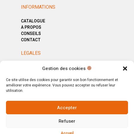
INFORMATIONS
CATALOGUE
A PROPOS
CONSEILS
CONTACT
LEGALES
MENTIONS LÉGALES
Gestion des cookies
POLITIQUE DE CONFIDENTIALITÉ
CGV
Ce site utilise des cookies pour garantir son bon fonctionnement et
améliorer votre expérience. Vous pouvez accepter ou refuser leur
utilisation.
Accepter
© Copyright 2025. All Rights Reserved.
Refuser
Votre magasin, votre intérieur.
Ignorer
Accueil