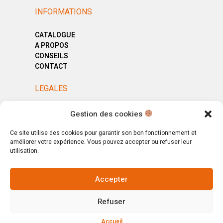
INFORMATIONS
CATALOGUE
A PROPOS
CONSEILS
CONTACT
LEGALES
MENTIONS LÉGALES
Gestion des cookies
POLITIQUE DE CONFIDENTIALITÉ
CGV
Ce site utilise des cookies pour garantir son bon fonctionnement et
améliorer votre expérience. Vous pouvez accepter ou refuser leur
utilisation.
Accepter
© Copyright 2025. All Rights Reserved.
Refuser
Votre magasin, votre intérieur.
Ignorer
Accueil