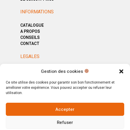
INFORMATIONS
CATALOGUE
A PROPOS
CONSEILS
CONTACT
LEGALES
MENTIONS LÉGALES
Gestion des cookies
POLITIQUE DE CONFIDENTIALITÉ
CGV
Ce site utilise des cookies pour garantir son bon fonctionnement et
améliorer votre expérience. Vous pouvez accepter ou refuser leur
utilisation.
Accepter
© Copyright 2025. All Rights Reserved.
Refuser