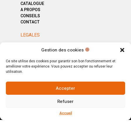
CATALOGUE
A PROPOS
CONSEILS
CONTACT
LEGALES
MENTIONS LÉGALES
Gestion des cookies
POLITIQUE DE CONFIDENTIALITÉ
CGV
Ce site utilise des cookies pour garantir son bon fonctionnement et
améliorer votre expérience. Vous pouvez accepter ou refuser leur
utilisation.
Accepter
© Copyright 2025. All Rights Reserved.
Refuser
Votre magasin, votre intérieur.
Ignorer
Accueil