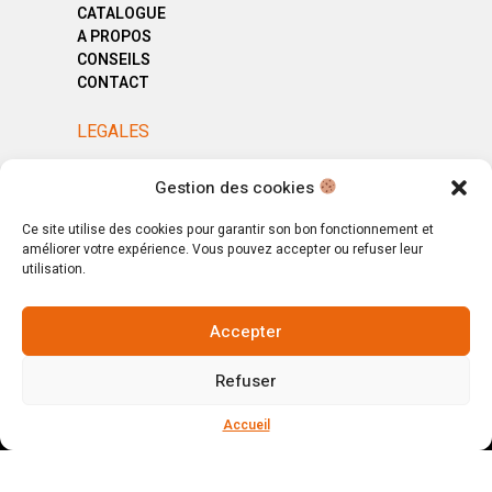
CATALOGUE
A PROPOS
CONSEILS
CONTACT
LEGALES
MENTIONS LÉGALES
Gestion des cookies
POLITIQUE DE CONFIDENTIALITÉ
CGV
Ce site utilise des cookies pour garantir son bon fonctionnement et
améliorer votre expérience. Vous pouvez accepter ou refuser leur
utilisation.
Accepter
© Copyright 2025. All Rights Reserved.
Refuser
Votre magasin, votre intérieur.
Ignorer
Accueil