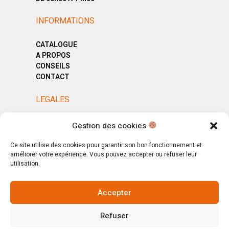
INFORMATIONS
CATALOGUE
A PROPOS
CONSEILS
CONTACT
LEGALES
MENTIONS LÉGALES
Gestion des cookies
POLITIQUE DE CONFIDENTIALITÉ
CGV
Ce site utilise des cookies pour garantir son bon fonctionnement et
améliorer votre expérience. Vous pouvez accepter ou refuser leur
utilisation.
Accepter
© Copyright 2025. All Rights Reserved.
Refuser