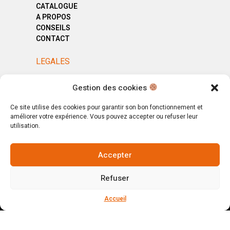
CATALOGUE
A PROPOS
CONSEILS
CONTACT
LEGALES
MENTIONS LÉGALES
Gestion des cookies
POLITIQUE DE CONFIDENTIALITÉ
CGV
Ce site utilise des cookies pour garantir son bon fonctionnement et
améliorer votre expérience. Vous pouvez accepter ou refuser leur
utilisation.
Accepter
© Copyright 2025. All Rights Reserved.
Refuser
Votre magasin, votre intérieur.
Ignorer
Accueil