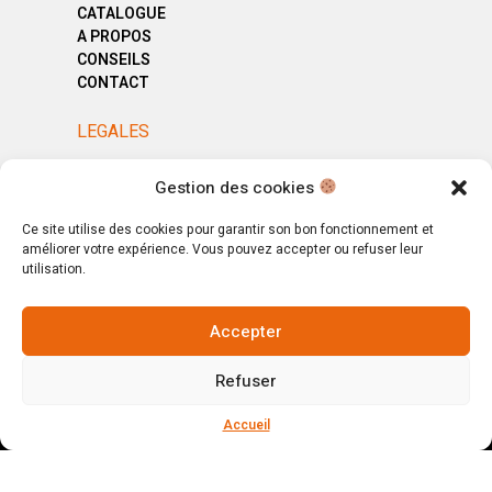
CATALOGUE
A PROPOS
CONSEILS
CONTACT
LEGALES
MENTIONS LÉGALES
Gestion des cookies
POLITIQUE DE CONFIDENTIALITÉ
CGV
Ce site utilise des cookies pour garantir son bon fonctionnement et
améliorer votre expérience. Vous pouvez accepter ou refuser leur
utilisation.
Accepter
© Copyright 2025. All Rights Reserved.
Refuser
Votre magasin, votre intérieur.
Ignorer
Accueil