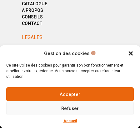
CATALOGUE
A PROPOS
CONSEILS
CONTACT
LEGALES
MENTIONS LÉGALES
Gestion des cookies
POLITIQUE DE CONFIDENTIALITÉ
CGV
Ce site utilise des cookies pour garantir son bon fonctionnement et
améliorer votre expérience. Vous pouvez accepter ou refuser leur
utilisation.
Accepter
© Copyright 2025. All Rights Reserved.
Refuser
Votre magasin, votre intérieur.
Ignorer
Accueil