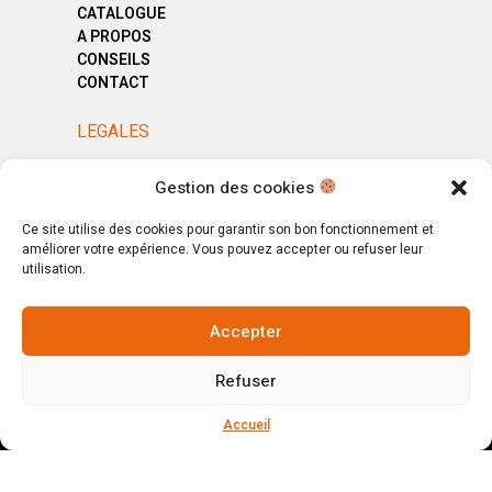
CATALOGUE
A PROPOS
CONSEILS
CONTACT
LEGALES
MENTIONS LÉGALES
Gestion des cookies
POLITIQUE DE CONFIDENTIALITÉ
CGV
Ce site utilise des cookies pour garantir son bon fonctionnement et
améliorer votre expérience. Vous pouvez accepter ou refuser leur
utilisation.
Accepter
© Copyright 2025. All Rights Reserved.
Refuser
Votre magasin, votre intérieur.
Ignorer
Accueil