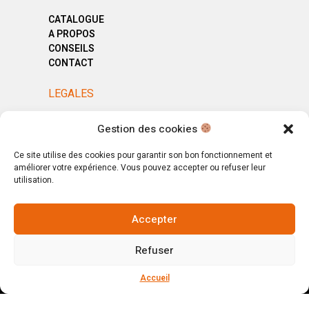
CATALOGUE
A PROPOS
CONSEILS
CONTACT
LEGALES
MENTIONS LÉGALES
Gestion des cookies
POLITIQUE DE CONFIDENTIALITÉ
CGV
Ce site utilise des cookies pour garantir son bon fonctionnement et
améliorer votre expérience. Vous pouvez accepter ou refuser leur
utilisation.
Accepter
© Copyright 2025. All Rights Reserved.
Refuser
Votre magasin, votre intérieur.
Ignorer
Accueil