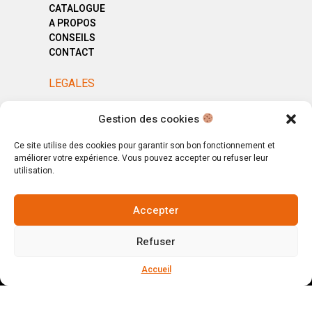
CATALOGUE
A PROPOS
CONSEILS
CONTACT
LEGALES
MENTIONS LÉGALES
Gestion des cookies
POLITIQUE DE CONFIDENTIALITÉ
CGV
Ce site utilise des cookies pour garantir son bon fonctionnement et
améliorer votre expérience. Vous pouvez accepter ou refuser leur
utilisation.
Accepter
© Copyright 2025. All Rights Reserved.
Refuser
Votre magasin, votre intérieur.
Ignorer
Accueil