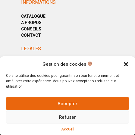
INFORMATIONS
CATALOGUE
A PROPOS
CONSEILS
CONTACT
LEGALES
MENTIONS LÉGALES
Gestion des cookies
POLITIQUE DE CONFIDENTIALITÉ
CGV
Ce site utilise des cookies pour garantir son bon fonctionnement et
améliorer votre expérience. Vous pouvez accepter ou refuser leur
utilisation.
Accepter
© Copyright 2025. All Rights Reserved.
Refuser
Votre magasin, votre intérieur.
Ignorer
Accueil