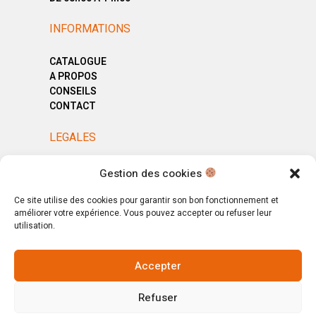
INFORMATIONS
CATALOGUE
A PROPOS
CONSEILS
CONTACT
LEGALES
MENTIONS LÉGALES
Gestion des cookies
POLITIQUE DE CONFIDENTIALITÉ
CGV
Ce site utilise des cookies pour garantir son bon fonctionnement et
améliorer votre expérience. Vous pouvez accepter ou refuser leur
utilisation.
Accepter
© Copyright 2025. All Rights Reserved.
Refuser