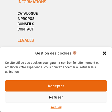
INFORMATIONS
CATALOGUE
A PROPOS
CONSEILS
CONTACT
LEGALES
MENTIONS LÉGALES
Gestion des cookies
POLITIQUE DE CONFIDENTIALITÉ
CGV
Ce site utilise des cookies pour garantir son bon fonctionnement et
améliorer votre expérience. Vous pouvez accepter ou refuser leur
utilisation.
Accepter
© Copyright 2025. All Rights Reserved.
Refuser
Votre magasin, votre intérieur.
Ignorer
Accueil