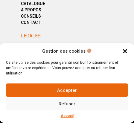
CATALOGUE
A PROPOS
CONSEILS
CONTACT
LEGALES
MENTIONS LÉGALES
Gestion des cookies
POLITIQUE DE CONFIDENTIALITÉ
CGV
Ce site utilise des cookies pour garantir son bon fonctionnement et
améliorer votre expérience. Vous pouvez accepter ou refuser leur
utilisation.
Accepter
© Copyright 2025. All Rights Reserved.
Refuser
Votre magasin, votre intérieur.
Ignorer
Accueil