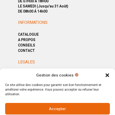
DE 07H00 Á 18H00
LE SAMEDI (Jusqu'au 31 Août)
DE 08h00 Á 14h00
INFORMATIONS
CATALOGUE
A PROPOS
CONSEILS
CONTACT
LEGALES
MENTIONS LÉGALES
Gestion des cookies
POLITIQUE DE CONFIDENTIALITÉ
CGV
Ce site utilise des cookies pour garantir son bon fonctionnement et
améliorer votre expérience. Vous pouvez accepter ou refuser leur
utilisation.
Accepter
© Copyright 2025. All Rights Reserved.