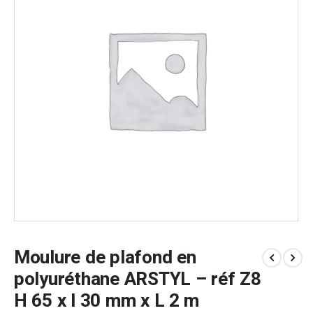
Moulure de plafond en
polyuréthane ARSTYL – réf Z8
H 65 x l 30 mm x L 2 m