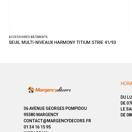
SOIRES BÂTIMENTS
ACCESSO
L MULTI-NIVEAUX HARMONY TITIUM STRIE 41/93
SEUIL
HORA
DU LU
DE 07
36 AVENUE GEORGES POMPIDOU
LE SA
95580 MARGENCY
DE 08
CONTACT@MARGENCYDECORS.FR
01 34 16 15 95