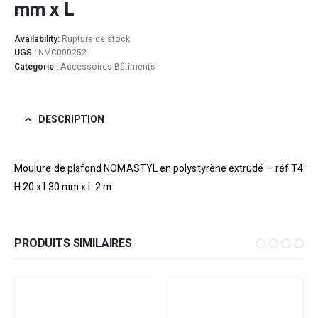
mm x L
Availability:
Rupture de stock
UGS :
NMC000252
Catégorie :
Accessoires Bâtiments
DESCRIPTION
Moulure de plafond NOMASTYL en polystyrène extrudé – réf T4
H 20 x l 30 mm x L 2 m
PRODUITS SIMILAIRES