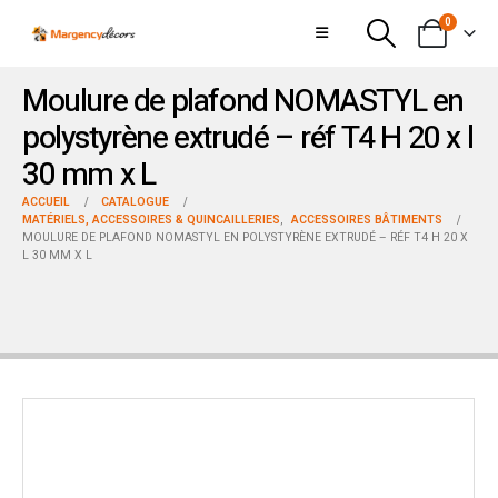
0
Moulure de plafond NOMASTYL en
polystyrène extrudé – réf T4 H 20 x l
30 mm x L
ACCUEIL
CATALOGUE
MATÉRIELS, ACCESSOIRES & QUINCAILLERIES
,
ACCESSOIRES BÂTIMENTS
MOULURE DE PLAFOND NOMASTYL EN POLYSTYRÈNE EXTRUDÉ – RÉF T4 H 20 X
L 30 MM X L