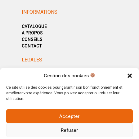
INFORMATIONS
CATALOGUE
A PROPOS
CONSEILS
CONTACT
LEGALES
MENTIONS LÉGALES
Gestion des cookies
POLITIQUE DE CONFIDENTIALITÉ
CGV
Ce site utilise des cookies pour garantir son bon fonctionnement et
améliorer votre expérience. Vous pouvez accepter ou refuser leur
utilisation.
Accepter
© Copyright 2025. All Rights Reserved.
Refuser