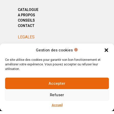
CATALOGUE
A PROPOS
CONSEILS
CONTACT
LEGALES
MENTIONS LÉGALES
Gestion des cookies
POLITIQUE DE CONFIDENTIALITÉ
CGV
Ce site utilise des cookies pour garantir son bon fonctionnement et
améliorer votre expérience. Vous pouvez accepter ou refuser leur
utilisation.
Accepter
© Copyright 2025. All Rights Reserved.
Refuser
Votre magasin, votre intérieur.
Ignorer
Accueil