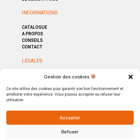
INFORMATIONS
CATALOGUE
A PROPOS
CONSEILS
CONTACT
LEGALES
MENTIONS LÉGALES
Gestion des cookies
POLITIQUE DE CONFIDENTIALITÉ
CGV
Ce site utilise des cookies pour garantir son bon fonctionnement et
améliorer votre expérience. Vous pouvez accepter ou refuser leur
utilisation.
Accepter
© Copyright 2025. All Rights Reserved.
Refuser