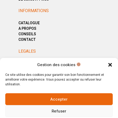
INFORMATIONS
CATALOGUE
A PROPOS
CONSEILS
CONTACT
LEGALES
MENTIONS LÉGALES
Gestion des cookies
POLITIQUE DE CONFIDENTIALITÉ
CGV
Ce site utilise des cookies pour garantir son bon fonctionnement et
améliorer votre expérience. Vous pouvez accepter ou refuser leur
utilisation.
Accepter
© Copyright 2025. All Rights Reserved.
Refuser