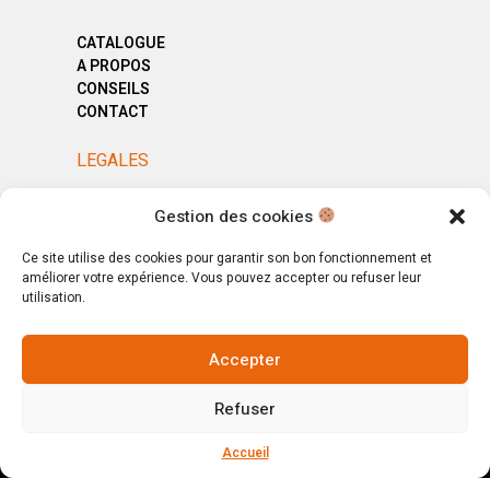
CATALOGUE
A PROPOS
CONSEILS
CONTACT
LEGALES
MENTIONS LÉGALES
Gestion des cookies
POLITIQUE DE CONFIDENTIALITÉ
CGV
Ce site utilise des cookies pour garantir son bon fonctionnement et
améliorer votre expérience. Vous pouvez accepter ou refuser leur
utilisation.
Accepter
© Copyright 2025. All Rights Reserved.
Refuser
Votre magasin, votre intérieur.
Ignorer
Accueil