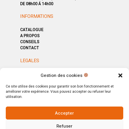
DE 08h00 Á 14h00
INFORMATIONS
CATALOGUE
A PROPOS
CONSEILS
CONTACT
LEGALES
MENTIONS LÉGALES
Gestion des cookies
POLITIQUE DE CONFIDENTIALITÉ
CGV
Ce site utilise des cookies pour garantir son bon fonctionnement et
améliorer votre expérience. Vous pouvez accepter ou refuser leur
utilisation.
Accepter
© Copyright 2025. All Rights Reserved.
Refuser