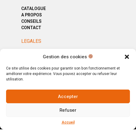
CATALOGUE
A PROPOS
CONSEILS
CONTACT
LEGALES
MENTIONS LÉGALES
Gestion des cookies
POLITIQUE DE CONFIDENTIALITÉ
CGV
Ce site utilise des cookies pour garantir son bon fonctionnement et
améliorer votre expérience. Vous pouvez accepter ou refuser leur
utilisation.
Accepter
© Copyright 2025. All Rights Reserved.
Refuser
Votre magasin, votre intérieur.
Ignorer
Accueil