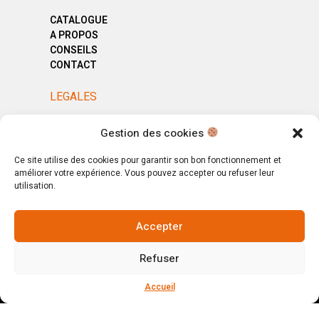
CATALOGUE
A PROPOS
CONSEILS
CONTACT
LEGALES
MENTIONS LÉGALES
Gestion des cookies
POLITIQUE DE CONFIDENTIALITÉ
CGV
Ce site utilise des cookies pour garantir son bon fonctionnement et
améliorer votre expérience. Vous pouvez accepter ou refuser leur
utilisation.
Accepter
© Copyright 2025. All Rights Reserved.
Refuser
Votre magasin, votre intérieur.
Ignorer
Accueil