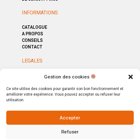
INFORMATIONS
CATALOGUE
A PROPOS
CONSEILS
CONTACT
LEGALES
MENTIONS LÉGALES
Gestion des cookies
POLITIQUE DE CONFIDENTIALITÉ
CGV
Ce site utilise des cookies pour garantir son bon fonctionnement et
améliorer votre expérience. Vous pouvez accepter ou refuser leur
utilisation.
Accepter
© Copyright 2025. All Rights Reserved.
Refuser