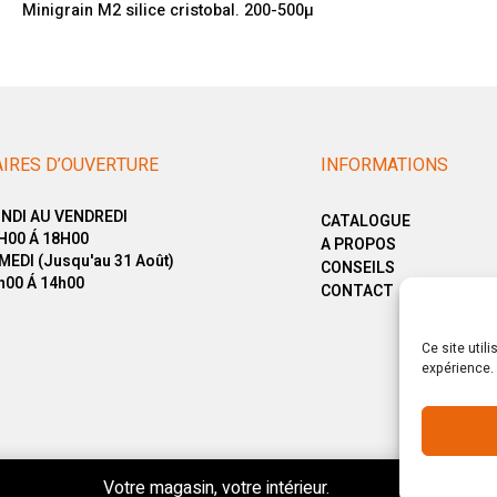
Minigrain M2 silice cristobal. 200-500µ
IRES D’OUVERTURE
INFORMATIONS
NDI AU VENDREDI
CATALOGUE
H00 Á 18H00
A PROPOS
MEDI (Jusqu'au 31 Août)
CONSEILS
h00 Á 14h00
CONTACT
Ce site util
expérience. 
© Copyright 2025. All Rights Reserved.
Votre magasin, votre intérieur.
Ignorer