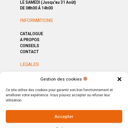
LE SAMEDI (Jusqu'au 31 Août)
DE 08h00 Á 14h00
INFORMATIONS
CATALOGUE
A PROPOS
CONSEILS
CONTACT
LEGALES
MENTIONS LÉGALES
Gestion des cookies
POLITIQUE DE CONFIDENTIALITÉ
CGV
Ce site utilise des cookies pour garantir son bon fonctionnement et
améliorer votre expérience. Vous pouvez accepter ou refuser leur
utilisation.
Accepter
© Copyright 2025. All Rights Reserved.