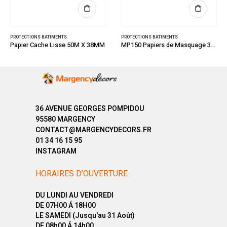
TIMENTS
PROTECTIONS BATIMENTS
PROTECTIONS BATI
 Lisse 50M X 38MM
MP150 Papiers de Masquage 3M 50M X 150MM
DULYFIX Plasti
36 AVENUE GEORGES POMPIDOU
95580 MARGENCY
CONTACT@MARGENCYDECORS.FR
01 34 16 15 95
INSTAGRAM
HORAIRES D’OUVERTURE
DU LUNDI AU VENDREDI
DE 07H00 Á 18H00
LE SAMEDI (Jusqu'au 31 Août)
DE 08h00 Á 14h00