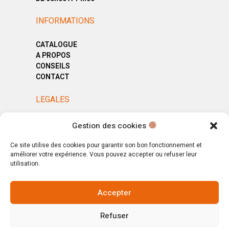
INFORMATIONS
CATALOGUE
A PROPOS
CONSEILS
CONTACT
LEGALES
MENTIONS LÉGALES
Gestion des cookies
POLITIQUE DE CONFIDENTIALITÉ
CGV
Ce site utilise des cookies pour garantir son bon fonctionnement et
améliorer votre expérience. Vous pouvez accepter ou refuser leur
utilisation.
Accepter
© Copyright 2025. All Rights Reserved.
Refuser