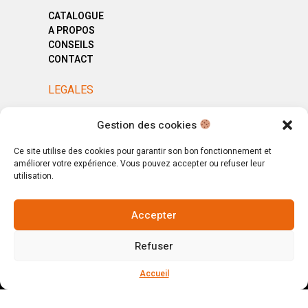
CATALOGUE
A PROPOS
CONSEILS
CONTACT
LEGALES
MENTIONS LÉGALES
Gestion des cookies
POLITIQUE DE CONFIDENTIALITÉ
CGV
Ce site utilise des cookies pour garantir son bon fonctionnement et
améliorer votre expérience. Vous pouvez accepter ou refuser leur
utilisation.
Accepter
© Copyright 2025. All Rights Reserved.
Refuser
Votre magasin, votre intérieur.
Ignorer
Accueil