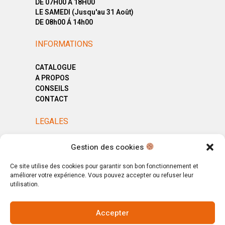
DE 07H00 Á 18H00
LE SAMEDI (Jusqu'au 31 Août)
DE 08h00 Á 14h00
INFORMATIONS
CATALOGUE
A PROPOS
CONSEILS
CONTACT
LEGALES
MENTIONS LÉGALES
Gestion des cookies
POLITIQUE DE CONFIDENTIALITÉ
CGV
Ce site utilise des cookies pour garantir son bon fonctionnement et
améliorer votre expérience. Vous pouvez accepter ou refuser leur
utilisation.
Accepter
© Copyright 2025. All Rights Reserved.