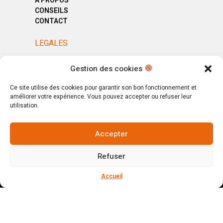
A PROPOS
CONSEILS
CONTACT
LEGALES
MENTIONS LÉGALES
Gestion des cookies
POLITIQUE DE CONFIDENTIALITÉ
CGV
Ce site utilise des cookies pour garantir son bon fonctionnement et
améliorer votre expérience. Vous pouvez accepter ou refuser leur
utilisation.
Accepter
© Copyright 2025. All Rights Reserved.
Refuser
Votre magasin, votre intérieur.
Ignorer
Accueil