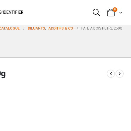
0
S'IDENTIFIER
CATALOGUE
DILUANTS
,
ADDITIFS & CO
PATE A BOIS HETRE 250G
0g