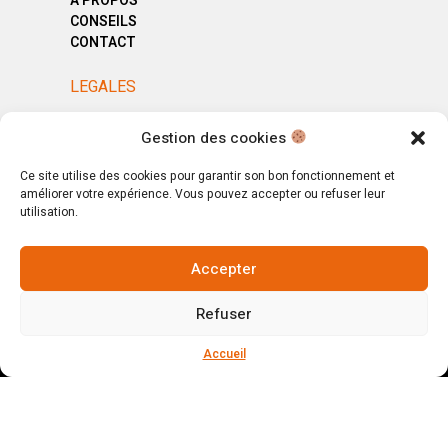
A PROPOS
CONSEILS
CONTACT
LEGALES
MENTIONS LÉGALES
Gestion des cookies
POLITIQUE DE CONFIDENTIALITÉ
CGV
Ce site utilise des cookies pour garantir son bon fonctionnement et
améliorer votre expérience. Vous pouvez accepter ou refuser leur
utilisation.
Accepter
© Copyright 2025. All Rights Reserved.
Refuser
Votre magasin, votre intérieur.
Ignorer
Accueil