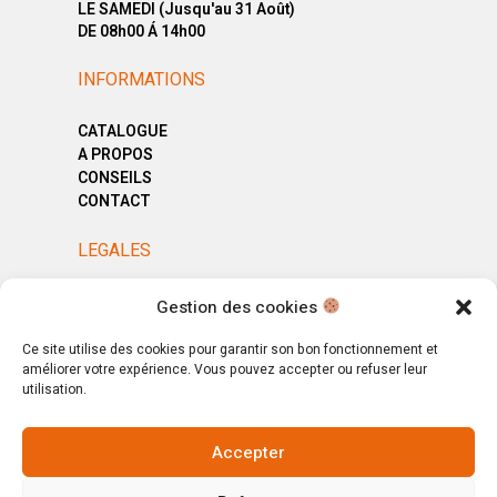
LE SAMEDI (Jusqu'au 31 Août)
DE 08h00 Á 14h00
INFORMATIONS
CATALOGUE
A PROPOS
CONSEILS
CONTACT
LEGALES
MENTIONS LÉGALES
Gestion des cookies
POLITIQUE DE CONFIDENTIALITÉ
CGV
Ce site utilise des cookies pour garantir son bon fonctionnement et
améliorer votre expérience. Vous pouvez accepter ou refuser leur
utilisation.
Accepter
© Copyright 2025. All Rights Reserved.