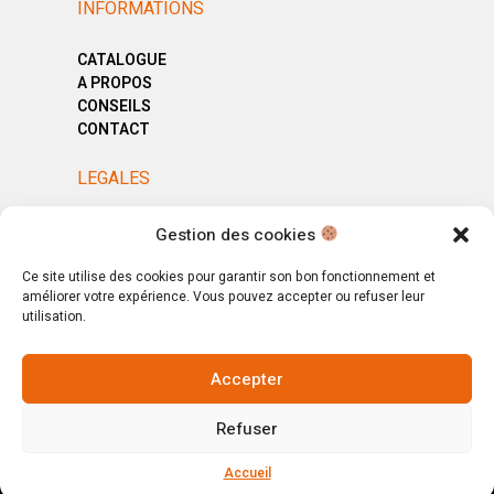
INFORMATIONS
CATALOGUE
A PROPOS
CONSEILS
CONTACT
LEGALES
MENTIONS LÉGALES
Gestion des cookies
POLITIQUE DE CONFIDENTIALITÉ
CGV
Ce site utilise des cookies pour garantir son bon fonctionnement et
améliorer votre expérience. Vous pouvez accepter ou refuser leur
utilisation.
Accepter
© Copyright 2025. All Rights Reserved.
Refuser
Votre magasin, votre intérieur.
Ignorer
Accueil