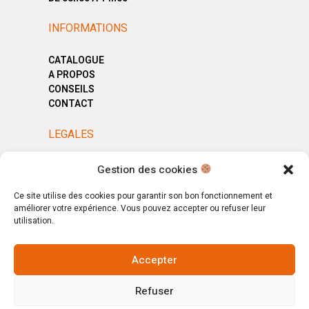
INFORMATIONS
CATALOGUE
A PROPOS
CONSEILS
CONTACT
LEGALES
MENTIONS LÉGALES
Gestion des cookies
POLITIQUE DE CONFIDENTIALITÉ
CGV
Ce site utilise des cookies pour garantir son bon fonctionnement et
améliorer votre expérience. Vous pouvez accepter ou refuser leur
utilisation.
Accepter
© Copyright 2025. All Rights Reserved.
Refuser