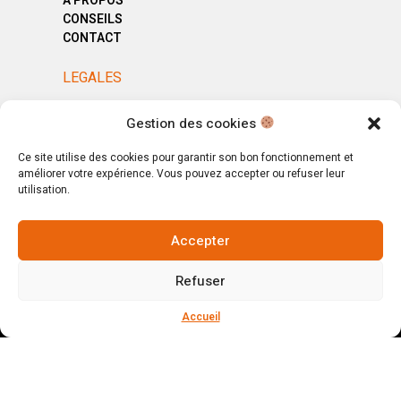
A PROPOS
CONSEILS
CONTACT
LEGALES
MENTIONS LÉGALES
Gestion des cookies
POLITIQUE DE CONFIDENTIALITÉ
CGV
Ce site utilise des cookies pour garantir son bon fonctionnement et
améliorer votre expérience. Vous pouvez accepter ou refuser leur
utilisation.
Accepter
© Copyright 2025. All Rights Reserved.
Refuser
Votre magasin, votre intérieur.
Ignorer
Accueil