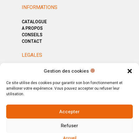
INFORMATIONS
CATALOGUE
A PROPOS
CONSEILS
CONTACT
LEGALES
MENTIONS LÉGALES
Gestion des cookies
POLITIQUE DE CONFIDENTIALITÉ
CGV
Ce site utilise des cookies pour garantir son bon fonctionnement et
améliorer votre expérience. Vous pouvez accepter ou refuser leur
utilisation.
Accepter
© Copyright 2025. All Rights Reserved.
Refuser
Votre magasin, votre intérieur.
Ignorer
Accueil