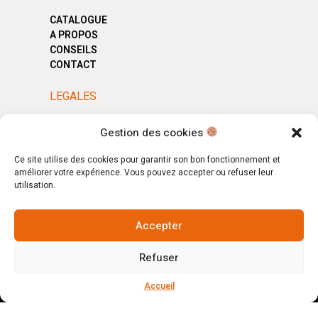
CATALOGUE
A PROPOS
CONSEILS
CONTACT
LEGALES
MENTIONS LÉGALES
Gestion des cookies
POLITIQUE DE CONFIDENTIALITÉ
CGV
Ce site utilise des cookies pour garantir son bon fonctionnement et
améliorer votre expérience. Vous pouvez accepter ou refuser leur
utilisation.
Accepter
© Copyright 2025. All Rights Reserved.
Refuser
Votre magasin, votre intérieur.
Ignorer
Accueil