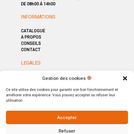
DE 08h00 Á 14h00
INFORMATIONS
CATALOGUE
A PROPOS
CONSEILS
CONTACT
LEGALES
MENTIONS LÉGALES
Gestion des cookies
POLITIQUE DE CONFIDENTIALITÉ
CGV
Ce site utilise des cookies pour garantir son bon fonctionnement et
améliorer votre expérience. Vous pouvez accepter ou refuser leur
utilisation.
Accepter
© Copyright 2025. All Rights Reserved.
Refuser