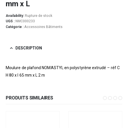
mm x L
Availability:
Rupture de stock
UGS :
NMC000233
Catégorie :
Accessoires Bâtiments
DESCRIPTION
Moulure de plafond NOMASTYL en polystyrène extrudé – réf C
H 80 x l 65 mm x L 2 m
PRODUITS SIMILAIRES