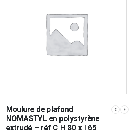
Moulure de plafond
NOMASTYL en polystyrène
extrudé – réf C H 80 x l 65