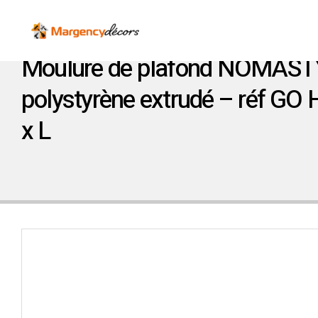
Moulure de plafond NOMAST
polystyrène extrudé – réf GO 
x L