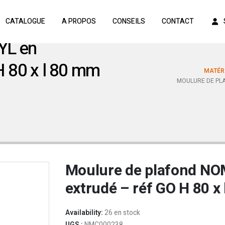
CATALOGUE
A PROPOS
CONSEILS
CONTACT
YL en
H 80 x l 80 mm
MATÉRI
MOULURE DE PLA
Moulure de plafond NO
extrudé – réf GO H 80 x
Availability:
26 en stock