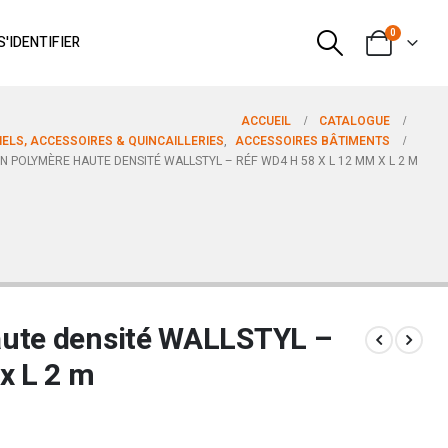
0
S'IDENTIFIER
ACCUEIL
CATALOGUE
ELS, ACCESSOIRES & QUINCAILLERIES
,
ACCESSOIRES BÂTIMENTS
EN POLYMÈRE HAUTE DENSITÉ WALLSTYL – RÉF WD4 H 58 X L 12 MM X L 2 M
aute densité WALLSTYL –
x L 2 m