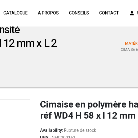
CATALOGUE
A PROPOS
CONSEILS
CONTACT
nsité
 12 mm x L 2
MATÉRI
CIMAISE 
Cimaise en polymère h
réf WD4 H 58 x l 12 mm 
Availability:
Rupture de stock