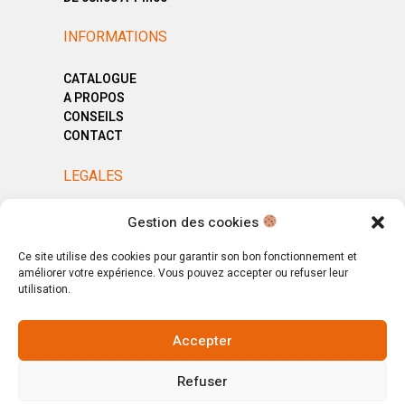
INFORMATIONS
CATALOGUE
A PROPOS
CONSEILS
CONTACT
LEGALES
MENTIONS LÉGALES
Gestion des cookies
POLITIQUE DE CONFIDENTIALITÉ
CGV
Ce site utilise des cookies pour garantir son bon fonctionnement et
améliorer votre expérience. Vous pouvez accepter ou refuser leur
utilisation.
Accepter
© Copyright 2025. All Rights Reserved.
Refuser