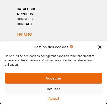
CATALOGUE
A PROPOS
CONSEILS
CONTACT
LEGALES
MENTIONS LÉGALES
Gestion des cookies
POLITIQUE DE CONFIDENTIALITÉ
CGV
Ce site utilise des cookies pour garantir son bon fonctionnement et
améliorer votre expérience. Vous pouvez accepter ou refuser leur
utilisation.
Accepter
© Copyright 2025. All Rights Reserved.
Refuser
Votre magasin, votre intérieur.
Ignorer
Accueil