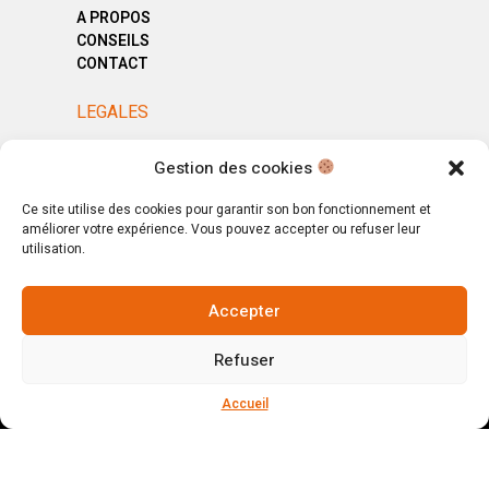
A PROPOS
CONSEILS
CONTACT
LEGALES
MENTIONS LÉGALES
Gestion des cookies
POLITIQUE DE CONFIDENTIALITÉ
CGV
Ce site utilise des cookies pour garantir son bon fonctionnement et
améliorer votre expérience. Vous pouvez accepter ou refuser leur
utilisation.
Accepter
© Copyright 2025. All Rights Reserved.
Refuser
Votre magasin, votre intérieur.
Ignorer
Accueil