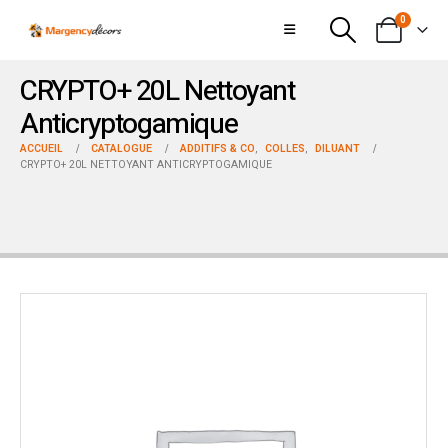
0
CRYPTO+ 20L Nettoyant
Anticryptogamique
ACCUEIL
CATALOGUE
ADDITIFS & CO
,
COLLES
,
DILUANT
CRYPTO+ 20L NETTOYANT ANTICRYPTOGAMIQUE